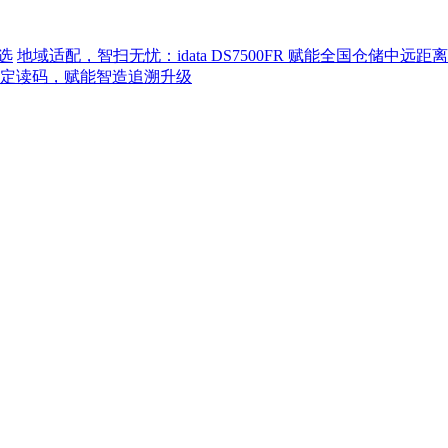
选
地域适配，智扫无忧：idata DS7500FR 赋能全国仓储中远
程稳定读码，赋能智造追溯升级