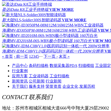
盈达iData K8工业手持终端
VIEW MORE
新大陆NLS-Soldier300S智能读码器
VIEW MORE
海康MV-ID3050PM-08M/12M/16M/25M-WBN工业读码器
VIEW
海康MV-ID2016M-06S-WBN极小型读码器 160万白光
VIEW M
海康MV-IDM-C08(V1.0)医药码识别一体机一代 200W分辨率
VI
« 首页
‹ 前一页
1
2
3
4
5
···
下一页 ›
末页 »
产品中心
条码扫描枪
数据采集器PDA
扫描模组
工业固定
行业案例
应用方案
工业读码器
工业扫描枪
新闻资讯
公司新闻
行业新闻
关于我们
服务支持
荣誉资质
企业文化
发展历程
CONTACT
联系我们
地址：苏州市相城区相城大道666号中翔大厦29层29002