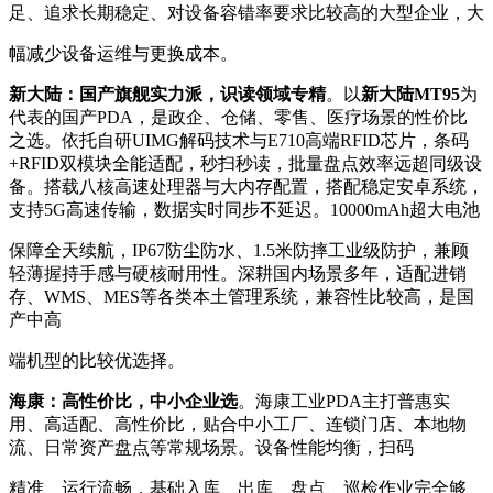
足、追求长期稳定、对设备容错率要求比较高的大型企业，大
幅减少设备运维与更换成本。
新大陆：国产旗舰实力派，识读领域专精
。以
新大陆MT95
为
代表的国产PDA，是政企、仓储、零售、医疗场景的性价比
之选。依托自研UIMG解码技术与E710高端RFID芯片，条码
+RFID双模块全能适配，秒扫秒读，批量盘点效率远超同级设
备。搭载八核高速处理器与大内存配置，搭配稳定安卓系统，
支持5G高速传输，数据实时同步不延迟。10000mAh超大电池
保障全天续航，IP67防尘防水、1.5米防摔工业级防护，兼顾
轻薄握持手感与硬核耐用性。深耕国内场景多年，适配进销
存、WMS、MES等各类本土管理系统，兼容性比较高，是国
产中高
端机型的比较优选择。
海康：高性价比，中小企业选
。海康工业PDA主打普惠实
用、高适配、高性价比，贴合中小工厂、连锁门店、本地物
流、日常资产盘点等常规场景。设备性能均衡，扫码
精准、运行流畅，基础入库、出库、盘点、巡检作业完全够