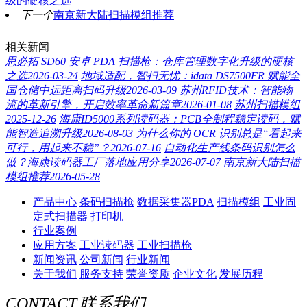
级的硬核之选
下一个
南京新大陆扫描模组推荐
相关新闻
思必拓 SD60 安卓 PDA 扫描枪：仓库管理数字化升级的硬核
之选
2026-03-24
地域适配，智扫无忧：idata DS7500FR 赋能全
国仓储中远距离扫码升级
2026-03-09
苏州RFID技术：智能物
流的革新引擎，开启效率革命新篇章
2026-01-08
苏州扫描模组
2025-12-26
海康ID5000系列读码器：PCB全制程稳定读码，赋
能智造追溯升级
2026-08-03
为什么你的 OCR 识别总是“看起来
可行，用起来不稳”？
2026-07-16
自动化生产线条码识别怎么
做？海康读码器工厂落地应用分享
2026-07-07
南京新大陆扫描
模组推荐
2026-05-28
产品中心
条码扫描枪
数据采集器PDA
扫描模组
工业固
定式扫描器
打印机
行业案例
应用方案
工业读码器
工业扫描枪
新闻资讯
公司新闻
行业新闻
关于我们
服务支持
荣誉资质
企业文化
发展历程
CONTACT
联系我们