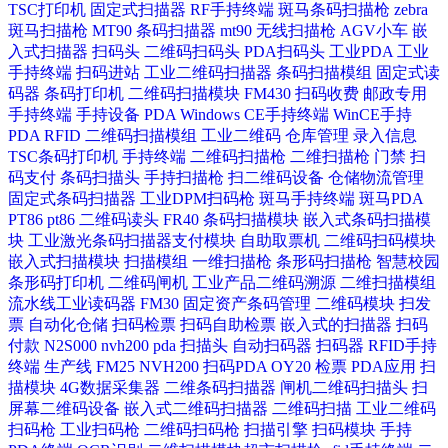
TSC打印机
固定式扫描器
RF手持终端
斑马条码扫描枪
zebra
斑马扫描枪
MT90
条码扫描器
mt90
无线扫描枪
AGV小车
嵌
入式扫描器
扫码头
二维码扫码头
PDA扫码头
工业PDA
工业
手持终端
扫码进站
工业二维码扫描器
条码扫描模组
固定式读
码器
条码打印机
二维码扫描模块
FM430
扫码收费
邮政专用
手持终端
手持设备
PDA
Windows CE手持终端
WinCE手持
PDA
RFID
二维码扫描模组
工业二维码
仓库管理
录入信息
TSC条码打印机
手持终端
二维码扫描枪
二维扫描枪
门禁
扫
码支付
条码扫描头
手持扫描枪
扫二维码设备
仓储物流管理
固定式条码扫描器
工业DPM扫码枪
斑马手持终端
斑马PDA
PT86
pt86
二维码读头
FR40
条码扫描模块
嵌入式条码扫描模
块
工业激光条码扫描器​
支付模块
自助取票机
二维码扫码模块
嵌入式扫描模块
扫描模组
一维扫描枪
条形码扫描枪
智慧校园
条形码打印机
二维码闸机
工业产品二维码溯源
二维扫描模组
流水线工业读码器
FM30
固定资产条码管理
二维码模块
扫发
票
自动化仓储
扫码检票
扫码自助检票
嵌入式的扫描器
扫码
付款
N2S000
nvh200
pda
扫描头
自动扫码器
扫码器
RFID手持
终端
生产线
FM25
NVH200
扫码PDA
OY20
检票
PDA应用
扫
描模块
4G数据采集器
二维条码扫描器
闸机二维码扫描头
扫
屏幕二维码设备
嵌入式二维码扫描器
二维码扫描
工业二维码
扫码枪
工业扫码枪
二维码扫码枪
扫描引擎
扫码模块
手持