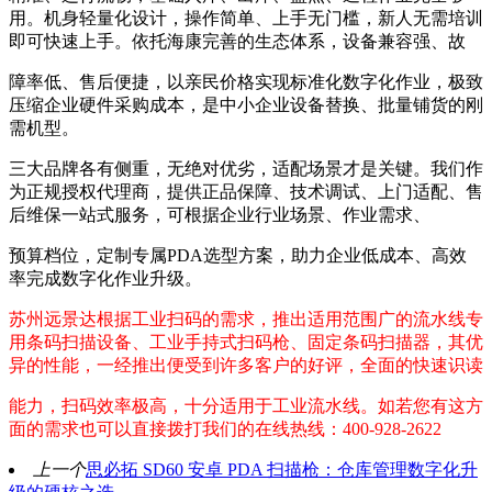
用。机身轻量化设计，操作简单、上手无门槛，新人无需培训
即可快速上手。依托海康完善的生态体系，设备兼容强、故
障率低、售后便捷，以亲民价格实现标准化数字化作业，极致
压缩企业硬件采购成本，是中小企业设备替换、批量铺货的刚
需机型。
三大品牌各有侧重，无绝对优劣，适配场景才是关键。我们作
为正规授权代理商，提供正品保障、技术调试、上门适配、售
后维保一站式服务，可根据企业行业场景、作业需求、
预算档位，定制专属PDA选型方案，助力企业低成本、高效
率完成数字化作业升级。
苏
州远景达根据工业扫码的需求，推出适用范围广的流水线专
用条码扫描设备、工业手持式扫码枪、固定条码扫描器，其优
异的性能，一经推出便受到许多客户的好评，全面的快速识读
能力，扫码效率极高，十分适用于工业流水线。如若您有这方
面的需求也可以直接拨打我们的在线热线：400-928-2622
上一个
思必拓 SD60 安卓 PDA 扫描枪：仓库管理数字化升