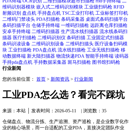
PDA终端
OCR识别
二维扫描模块​
超市扫描枪
rfid手持终端
二
维码识别器模块
嵌入式二维码识别模块
工业级扫码枪
RFID
射频识别
盘点机
手持盘点机
TSC工业打印机
工业标签打印机
二维码门禁读头
PDA扫描枪
条码采集器
桌面式条码扫描平台
条码扫描平台
仓储手持终端
一维码扫描枪
远距离仓库扫描枪
安卓手持终端
二维码扫描器
生产流水线扫描器
流水线条码扫
描器
医疗扫描枪
二维码识别仪
条码扫描
工业固定式扫描器
条码识读设备
二维码识别设备
二维码扫描头
医疗设备扫码模
块
工业扫描枪
PDA盘点机
流水线扫描枪
工业无线扫描枪
移
动数据终端
新大陆扫描器
物流快递PDA
智能手持终端
读码器
手持pda盘点机
手持数据采集器
斑马扫描枪
图书馆扫码枪
行业新闻
您的当前位置：
首页
>
新闻资讯
>
行业新闻
工业PDA怎么选？看完不踩坑
来源：本站 │ 发表时间：2026-05-11 |
浏览数：35
仓储盘点、物流分拣、生产追溯、资产巡检，是企业数字化作
业的核心场景，而一台适配的工业PDA，直接决定团队作业