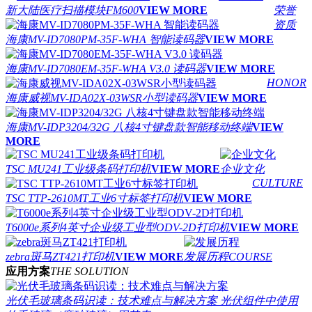
新大陆医疗扫描模块FM600
VIEW MORE
荣誉
资质
海康MV-ID7080PM-35F-WHA 智能读码器
VIEW MORE
海康MV-ID7080EM-35F-WHA V3.0 读码器
VIEW MORE
HONOR
海康威视MV-IDA02X-03WSR小型读码器
VIEW MORE
海康MV-IDP3204/32G 八核4寸键盘款智能移动终端
VIEW
MORE
TSC MU241工业级条码打印机
VIEW MORE
企业文化
CULTURE
TSC TTP-2610MT工业6寸标签打印机
VIEW MORE
T6000e系列4英寸企业级工业型ODV-2D打印机
VIEW MORE
zebra斑马ZT421打印机
VIEW MORE
发展历程
COURSE
应用方案
THE SOLUTION
光伏毛玻璃条码识读：技术难点与解决方案
光伏组件中使用