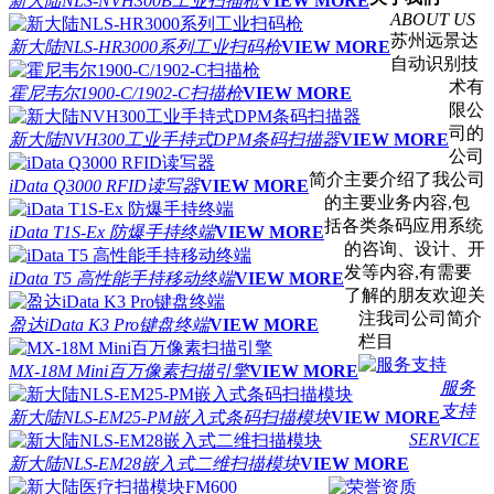
新大陆NLS-NVH300B工业扫描枪
VIEW MORE
ABOUT US
苏州远景达
新大陆NLS-HR3000系列工业扫码枪
VIEW MORE
自动识别技
术有
霍尼韦尔1900-C/1902-C扫描枪
VIEW MORE
限公
司的
新大陆NVH300工业手持式DPM条码扫描器
VIEW MORE
公司
简介主要介绍了我公司
iData Q3000 RFID读写器
VIEW MORE
的主要业务内容,包
括各类条码应用系统
iData T1S-Ex 防爆手持终端
VIEW MORE
的咨询、设计、开
发等内容,有需要
iData T5 高性能手持移动终端
VIEW MORE
了解的朋友欢迎关
注我司公司简介
盈达iData K3 Pro键盘终端
VIEW MORE
栏目
MX-18M Mini百万像素扫描引擎
VIEW MORE
服务
支持
新大陆NLS-EM25-PM嵌入式条码扫描模块
VIEW MORE
SERVICE
新大陆NLS-EM28嵌入式二维扫描模块
VIEW MORE