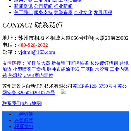
应用方案
工业读码器
工业扫描枪
新闻资讯
公司新闻
行业新闻
关于我们
服务支持
荣誉资质
企业文化
发展历程
CONTACT
联系我们
地址：苏州市相城区相城大道666号中翔大厦29层29002
电话：
400-928-2622
邮箱：
yjdtmj@163.com
友情链接：
光纤放大器
断桥铝门窗隔热条
长沙镀锌槽钢
通讯
加盟
小型喷雾干燥机
脉冲布袋除尘器
丁基防水胶带
工业内窥
镜
热熔胶
UWB室内定位
苏州远景达自动识别技术有限公司
苏ICP备12045750号-4
苏公
网安备 32050702010725号
联系我们
|
站点地图
|
一键电话
在线留言
联系我们