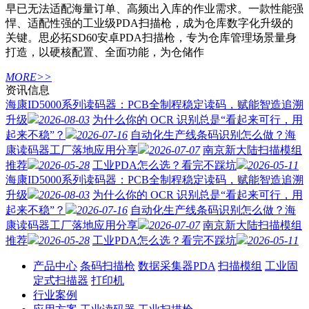
早已无法适配海量订单、高频出入库的作业需求。一款性能强
悍、适配性强的工业级PDA扫描枪，成为仓库数字化升级的
关键。思必拓SD60安卓PDA扫描枪，专为仓库管理场景量身
打造，以硬核配置、全面功能，为仓储作
MORE>>
资讯信息
海康ID5000系列读码器：PCB全制程稳定读码，赋能智造追溯
升级
2026-08-03
为什么你的 OCR 识别总是“看起来可行，用
起来不稳”？
2026-07-16
自动化生产线条码识别怎么做？海
康读码器工厂落地应用分享
2026-07-07
南京新大陆扫描模组
推荐
2026-05-28
工业PDA怎么选？看完不踩坑
2026-05-11
海康ID5000系列读码器：PCB全制程稳定读码，赋能智造追溯
升级
2026-08-03
为什么你的 OCR 识别总是“看起来可行，用
起来不稳”？
2026-07-16
自动化生产线条码识别怎么做？海
康读码器工厂落地应用分享
2026-07-07
南京新大陆扫描模组
推荐
2026-05-28
工业PDA怎么选？看完不踩坑
2026-05-11
产品中心
条码扫描枪
数据采集器PDA
扫描模组
工业固
定式扫描器
打印机
行业案例