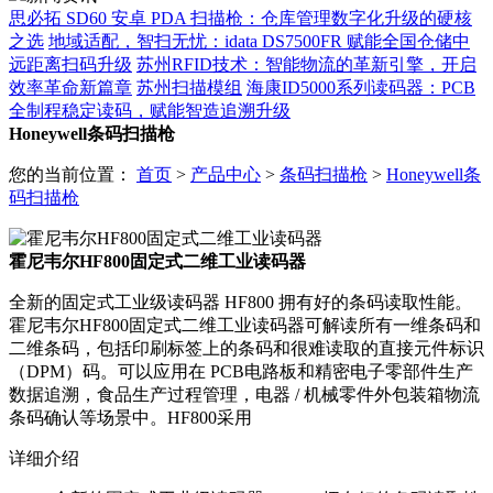
思必拓 SD60 安卓 PDA 扫描枪：仓库管理数字化升级的硬核
之选
地域适配，智扫无忧：idata DS7500FR 赋能全国仓储中
远距离扫码升级
苏州RFID技术：智能物流的革新引擎，开启
效率革命新篇章
苏州扫描模组
海康ID5000系列读码器：PCB
全制程稳定读码，赋能智造追溯升级
Honeywell条码扫描枪
您的当前位置：
首页
>
产品中心
>
条码扫描枪
>
Honeywell条
码扫描枪
霍尼韦尔HF800固定式二维工业读码器
全新的固定式工业级读码器 HF800 拥有好的条码读取性能。
霍尼韦尔HF800固定式二维工业读码器可解读所有一维条码和
二维条码，包括印刷标签上的条码和很难读取的直接元件标识
（DPM）码。可以应用在 PCB电路板和精密电子零部件生产
数据追溯，食品生产过程管理，电器 / 机械零件外包装箱物流
条码确认等场景中。HF800采用
详细介绍