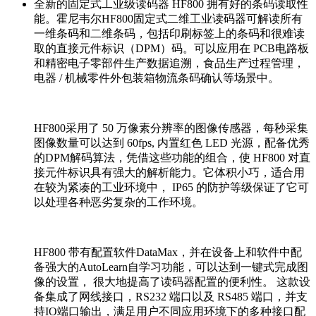
全新的固定式工业级读码器 HF800 拥有好的条码读取性
能。霍尼韦尔HF800固定式二维工业读码器可解读所有
一维条码和二维条码，包括印刷标签上的条码和很难读
取的直接元件标识（DPM）码。可以应用在 PCB电路板
和精密电子零部件生产数据追溯，食品生产过程管理，
电器 / 机械零件外包装箱物流条码确认等场景中。
HF800采用了 50 万像素分辨率的图像传感器，每秒采集
图像数量可以达到 60fps, 内置红色 LED 光源，配备优秀
的DPM解码算法，凭借这些功能的组合，使 HF800 对直
接元件标识具有强大的解析能力。它体积小巧，适合用
在较为紧凑的工业环境中， IP65 的防护等级保证了它可
以处理各种恶劣复杂的工作环境。
HF800 带有配置软件DataMax，并在设备上和软件中配
备强大的AutoLearn自学习功能，可以达到一键式完成图
像的设置， 很大地提高了读码器配置的便利性。 这款设
备集成了网线接口，RS232 端口以及 RS485 端口，并支
持IO端口输出，满足用户不同应用环境下的多种接口配