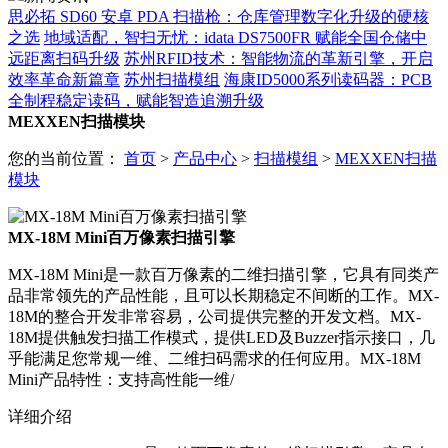
思必拓 SD60 安卓 PDA 扫描枪：仓库管理数字化升级的硬核
之选
地域适配，智扫无忧：idata DS7500FR 赋能全国仓储中
远距离扫码升级
苏州RFID技术：智能物流的革新引擎，开启
效率革命新篇章
苏州扫描模组
海康ID5000系列读码器：PCB
全制程稳定读码，赋能智造追溯升级
MEXXEN扫描模块
您的当前位置：
首页
>
产品中心
>
扫描模组
>
MEXXEN扫描
模块
MX-18M Mini百万像素扫描引擎
MX-18M Mini是一款百万像素的二维扫描引擎，它具有同类产
品非常领先的产品性能，且可以长期稳定不间断的工作。MX-
18M的整合开发非常容易，公司提供完整的开发文档。MX-
18M提供触发扫描工作模式，提供LED及Buzzer指示接口，几
乎能满足您常规一维、二维扫码需求的任何应用。MX-18M
Mini产品特性：支持高性能一维/
详细介绍