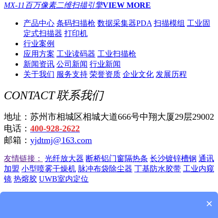
MX-11百万像素二维扫描引擎
VIEW MORE
产品中心
条码扫描枪
数据采集器PDA
扫描模组
工业固
定式扫描器
打印机
行业案例
应用方案
工业读码器
工业扫描枪
新闻资讯
公司新闻
行业新闻
关于我们
服务支持
荣誉资质
企业文化
发展历程
CONTACT
联系我们
地址：苏州市相城区相城大道666号中翔大厦29层29002
电话：
400-928-2622
邮箱：
yjdtmj@163.com
友情链接：
光纤放大器
断桥铝门窗隔热条
长沙镀锌槽钢
通讯
加盟
小型喷雾干燥机
脉冲布袋除尘器
丁基防水胶带
工业内窥
镜
热熔胶
UWB室内定位
苏州远景达自动识别技术有限公司
苏ICP备12045750号-4
苏公
×
网安备 32050702010725号