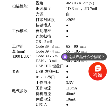
视角
46° (H) X 29° (V)
扫描性能
识读精度
1D 3 mil， 2D 7mil
光源
白
打印对比度
≥20%
按键模式
●
工作模式
自动感应
●
连续扫描
●
QR - 5 mil
工作距
Code 39 - 3 mil
65 - 90 mm
Code 39 - 4 mil
55 - 185 mm
离 (mm)
Code 39 - 5 mil
60 - 250 mm
(300 LUX )
这款产品什么价格呢？
EAN - 13 mil
50 - 420 mm
USB HID 键盘口
●
界面
USB 虚拟串口
●
RS232 串口
●
工作电压
3.3V
工作电流
110mA
电气参数
待机电流
40mA
休眠电流
10mA
UPC A
●