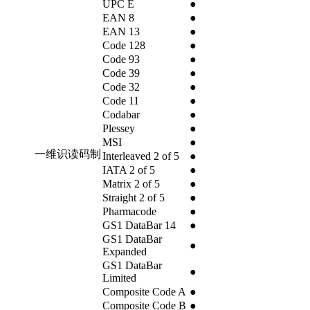
UPC E
●
EAN 8
●
EAN 13
●
Code 128
●
Code 93
●
Code 39
●
Code 32
●
Code 11
●
Codabar
●
Plessey
●
MSI
●
一维识读码制
Interleaved 2 of 5
●
IATA 2 of 5
●
Matrix 2 of 5
●
Straight 2 of 5
●
Pharmacode
●
GS1 DataBar 14
●
GS1 DataBar
●
Expanded
GS1 DataBar
●
Limited
Composite Code A
●
Composite Code B
●