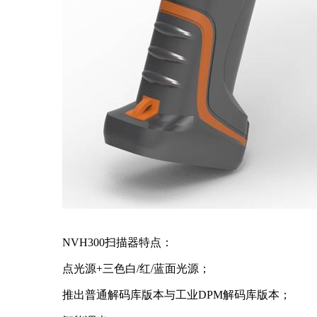
NVH300
扫描器特点：
点光源
+
三色白
/
红
/
蓝面光源；
推出普通解码库版本与工业
DPM
解码库版本；