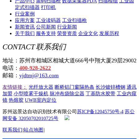
产品中心
条码扫描枪
数据采集器PDA
扫描模组
工业固
定式扫描器
打印机
行业案例
应用方案
工业读码器
工业扫描枪
新闻资讯
公司新闻
行业新闻
关于我们
服务支持
荣誉资质
企业文化
发展历程
CONTACT
联系我们
地址：苏州市相城区相城大道666号中翔大厦29层29002
电话：
400-928-2622
邮箱：
yjdtmj@163.com
友情链接：
光纤放大器
断桥铝门窗隔热条
长沙镀锌槽钢
通讯
加盟
小型喷雾干燥机
脉冲布袋除尘器
丁基防水胶带
工业内窥
镜
热熔胶
UWB室内定位
苏州远景达自动识别技术有限公司
苏ICP备12045750号-4
苏公
网安备 32050702010725号
联系我们
|
站点地图
|