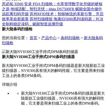
思必拓 SD60 安卓 PDA 扫描枪：仓库管理数字化升级的硬核
之选
地域适配，智扫无忧：idata DS7500FR 赋能全国仓储中
远距离扫码升级
苏州RFID技术：智能物流的革新引擎，开启
效率革命新篇章
苏州扫描模组
海康ID5000系列读码器：PCB
全制程稳定读码，赋能智造追溯升级
新大陆条码扫描枪
您的当前位置：
首页
>
产品中心
>
条码扫描枪
>
新大陆条码
扫描枪
新大陆NVH300工业手持式DPM条码扫描器
新大陆NVH300工业手持式DPM条码扫描器是新大陆新款工业
级扫描器，NVH300具有强大的解码性能，它主要是用来扫描
工业上的各类DPM条码。
详细介绍
新大陆
NVH300
工业手持式
DPM
条码扫描器是新大
陆新款工业级扫描器，
NVH300
具有强大的解码性
能，它主要是用来扫描工业上的各类
DPM
条码。