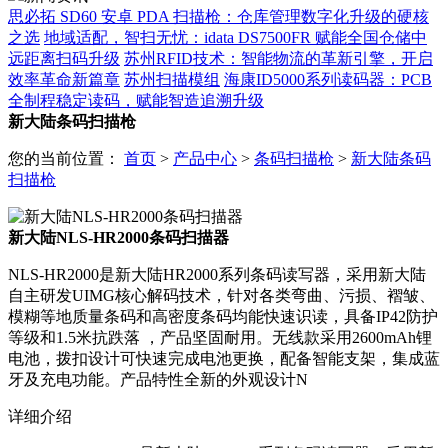
思必拓 SD60 安卓 PDA 扫描枪：仓库管理数字化升级的硬核
之选
地域适配，智扫无忧：idata DS7500FR 赋能全国仓储中
远距离扫码升级
苏州RFID技术：智能物流的革新引擎，开启
效率革命新篇章
苏州扫描模组
海康ID5000系列读码器：PCB
全制程稳定读码，赋能智造追溯升级
新大陆条码扫描枪
您的当前位置：
首页
>
产品中心
>
条码扫描枪
>
新大陆条码
扫描枪
新大陆NLS-HR2000条码扫描器
NLS-HR2000是新大陆HR2000系列条码读写器，采用新大陆
自主研发UIMG核心解码技术，针对各类弯曲、污损、褶皱、
模糊等地质量条码和高密度条码均能快速识读，具备IP42防护
等级和1.5米抗跌落 ，产品坚固耐用。无线款采用2600mAh锂
电池，拨扣设计可快速完成电池更换，配备智能支架，集成蓝
牙及充电功能。产品特性全新的外观设计N
详细介绍