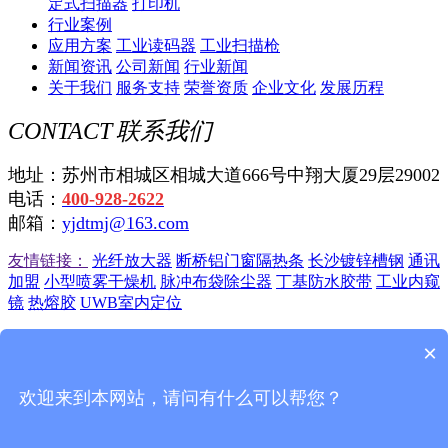
定式扫描器
打印机
行业案例
应用方案
工业读码器
工业扫描枪
新闻资讯
公司新闻
行业新闻
关于我们
服务支持
荣誉资质
企业文化
发展历程
CONTACT
联系我们
地址：苏州市相城区相城大道666号中翔大厦29层29002
电话：
400-928-2622
邮箱：
yjdtmj@163.com
友情链接：
光纤放大器
断桥铝门窗隔热条
长沙镀锌槽钢
通讯
加盟
小型喷雾干燥机
脉冲布袋除尘器
丁基防水胶带
工业内窥
镜
热熔胶
UWB室内定位
苏州远景达自动识别技术有限公司
苏ICP备12045750号-4
苏公
×
网安备 32050702010725号
欢迎来到本网站，请问有什么可以帮您？
联系我们
|
站点地图
|
一键电话