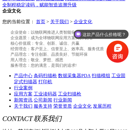
全制程稳定读码，赋能智造追溯升级
企业文化
您的当前位置：
首页
>
关于我们
>
企业文化
企业使命：以物联网推进人类智能化生活方式
这款产品什么价格呢？
企业愿景：成为全球物联网应用方案商的 跑者
核心价值观：专业、创新、诚信、共赢
经营理念：客户至上、信誉至上、效率高、服务优质
产品理念：专注创新、品质良好、节能环保
用人理念：敬业、梦想、感恩
服务理念：您的满意，是我们的追求!
产品中心
条码扫描枪
数据采集器PDA
扫描模组
工业固
定式扫描器
打印机
行业案例
应用方案
工业读码器
工业扫描枪
新闻资讯
公司新闻
行业新闻
关于我们
服务支持
荣誉资质
企业文化
发展历程
CONTACT
联系我们