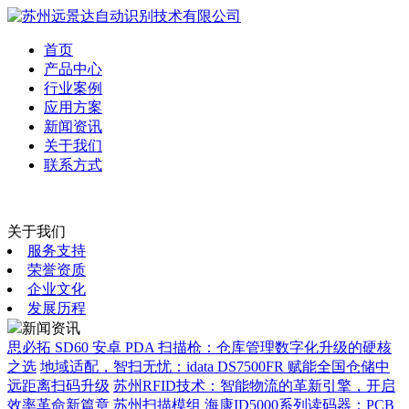
首页
产品中心
行业案例
应用方案
新闻资讯
关于我们
联系方式
关于我们
服务支持
荣誉资质
企业文化
发展历程
新闻资讯
思必拓 SD60 安卓 PDA 扫描枪：仓库管理数字化升级的硬核
之选
地域适配，智扫无忧：idata DS7500FR 赋能全国仓储中
远距离扫码升级
苏州RFID技术：智能物流的革新引擎，开启
效率革命新篇章
苏州扫描模组
海康ID5000系列读码器：PCB