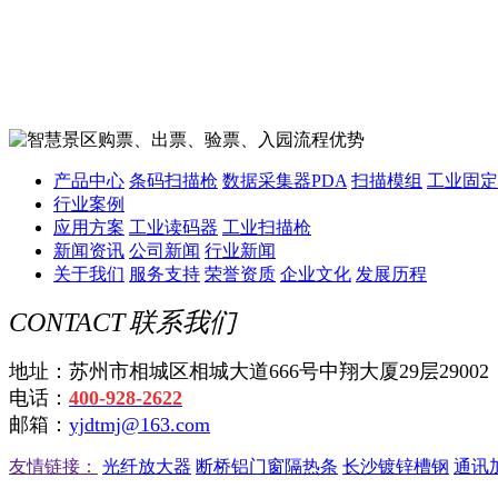
产品中心
条码扫描枪
数据采集器PDA
扫描模组
工业固定
行业案例
应用方案
工业读码器
工业扫描枪
新闻资讯
公司新闻
行业新闻
关于我们
服务支持
荣誉资质
企业文化
发展历程
CONTACT
联系我们
地址：苏州市相城区相城大道666号中翔大厦29层29002
电话：
400-928-2622
邮箱：
yjdtmj@163.com
友情链接：
光纤放大器
断桥铝门窗隔热条
长沙镀锌槽钢
通讯