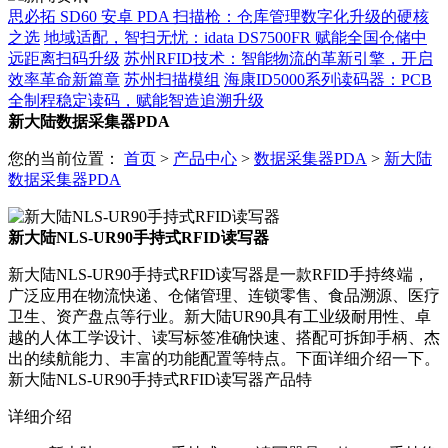
思必拓 SD60 安卓 PDA 扫描枪：仓库管理数字化升级的硬核
之选
地域适配，智扫无忧：idata DS7500FR 赋能全国仓储中
远距离扫码升级
苏州RFID技术：智能物流的革新引擎，开启
效率革命新篇章
苏州扫描模组
海康ID5000系列读码器：PCB
全制程稳定读码，赋能智造追溯升级
新大陆数据采集器PDA
您的当前位置：
首页
>
产品中心
>
数据采集器PDA
>
新大陆
数据采集器PDA
新大陆NLS-UR90手持式RFID读写器
新大陆NLS-UR90手持式RFID读写器是一款RFID手持终端，
广泛应用在物流快递、仓储管理、连锁零售、食品溯源、医疗
卫生、资产盘点等行业。新大陆UR90具有工业级耐用性、卓
越的人体工学设计、读写标签准确快速、搭配可拆卸手柄、杰
出的续航能力、丰富的功能配置等特点。下面详细介绍一下。
新大陆NLS-UR90手持式RFID读写器产品特
详细介绍