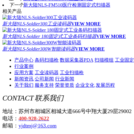
下一个
新大陆NLS-FM510医疗检测固定式扫描器
相关产品
新大陆NLS-Soldier300工业读码器
VIEW MORE
新大陆NLS-Soldier 180固定式工业条码扫描器
VIEW MORE
新大陆NLS-Soldier300W智能读码器
VIEW MORE
产品中心
条码扫描枪
数据采集器PDA
扫描模组
工业固定
行业案例
应用方案
工业读码器
工业扫描枪
新闻资讯
公司新闻
行业新闻
关于我们
服务支持
荣誉资质
企业文化
发展历程
CONTACT
联系我们
地址：苏州市相城区相城大道666号中翔大厦29层29002
电话：
400-928-2622
邮箱：
yjdtmj@163.com